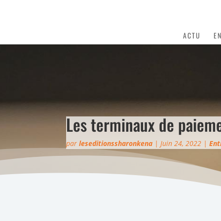
ACTU
E
Les terminaux de paieme
par
leseditionssharonkena
|
Juin 24, 2022
|
Ent