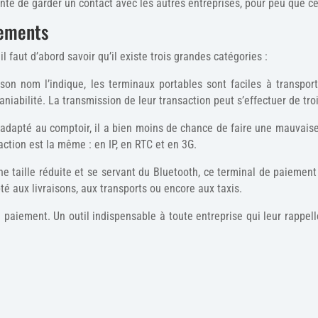
nte de garder un contact avec les autres entreprises, pour peu que ce
iements
l faut d’abord savoir qu’il existe trois grandes catégories :
n nom l’indique, les terminaux portables sont faciles à transporte
aniabilité. La transmission de leur transaction peut s’effectuer de troi
 adapté au comptoir, il a bien moins de chance de faire une mauvai
ction est la même : en IP, en RTC et en 3G.
ne taille réduite et se servant du Bluetooth, ce terminal de paiement
pté aux livraisons, aux transports ou encore aux taxis.
e paiement. Un outil indispensable à toute entreprise qui leur rappel